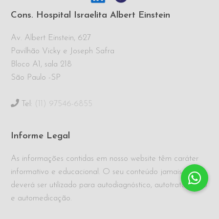
Cons. Hospital Israelita Albert Einstein
Av. Albert Einstein, 627
Pavilhão Vicky e Joseph Safra
Bloco A1, sala 218
São Paulo -SP
Tel:
(11) 97546-6855
Informe Legal
As informações contidas em nosso website têm caráter
informativo e educacional. O seu conteúdo jamais
deverá ser utilizado para autodiagnóstico, autotratamento
e automedicação.