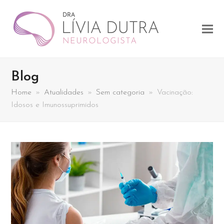
Blog
Home
»
Atualidades
»
Sem categoria
»
Vacinação:
Idosos e Imunossuprimidos