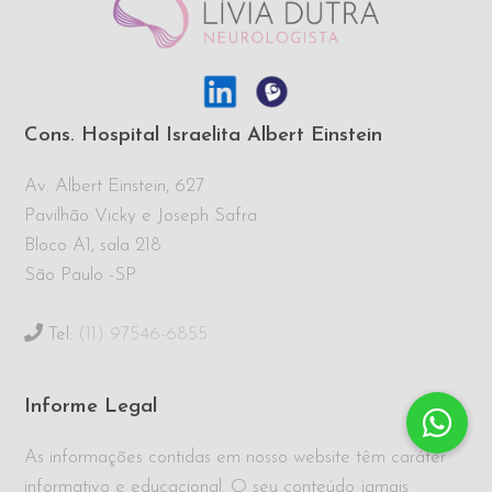
Cons. Hospital Israelita Albert Einstein
Av. Albert Einstein, 627
Pavilhão Vicky e Joseph Safra
Bloco A1, sala 218
São Paulo -SP
Tel:
(11) 97546-6855
Informe Legal
As informações contidas em nosso website têm caráter
informativo e educacional. O seu conteúdo jamais